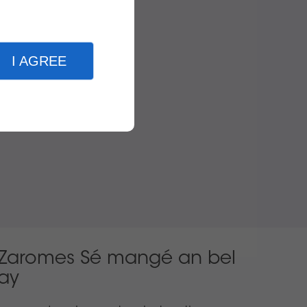
I AGREE
Zaromes Sé mangé an bel
Kay