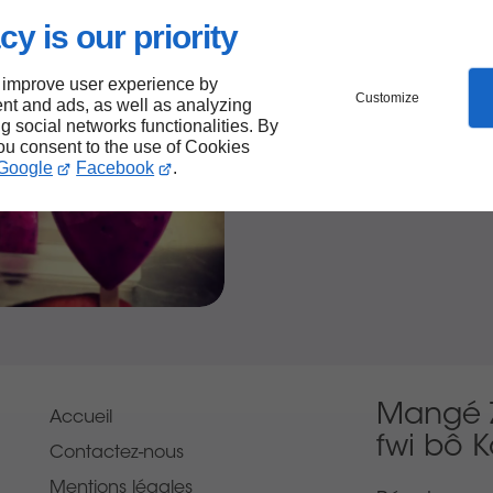
cy is our priority
 improve user experience by
Customize
nt and ads, as well as analyzing
ng social networks functionalities. By
you consent to the use of Cookies
Google
Facebook
.
Mangé 
Accueil
fwi bô 
Contactez-nous
Mentions légales