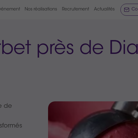
vénement
Nos réalisations
Recrutement
Actualités
Co
rbet près de D
e de
nsformés