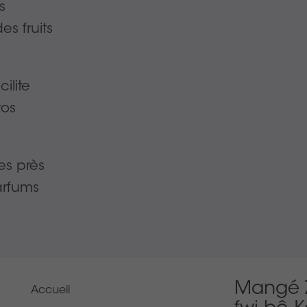
s
es fruits
ilite
vos
es près
rfums
Mangé 
Accueil