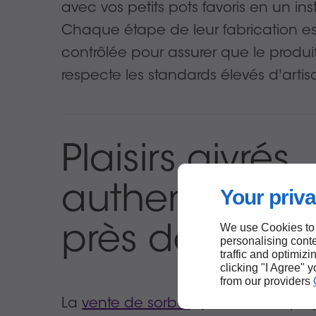
avec vos petits pots favoris en un ins
Chaque étape de leur fabrication es
contrôlée pour assurer que le produit 
respecte les standards élevés d'artis
Plaisirs givrés
authentiques
Your priva
We use Cookies to
près de Diam
personalising conte
traffic and optimizi
clicking "I Agree" 
from our providers
La
vente de sorbet
que Zaromes pro