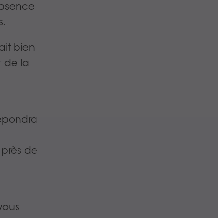
absence
s.
ait bien
t de la
répondra
près de
vous