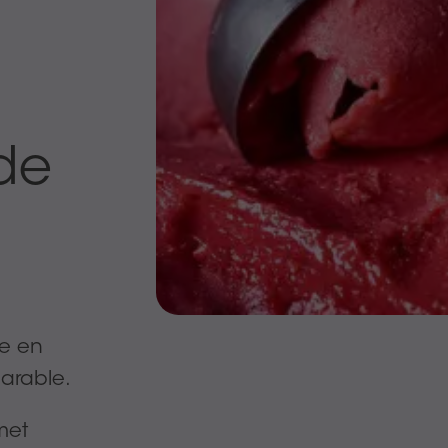
de
ue en
arable.
met