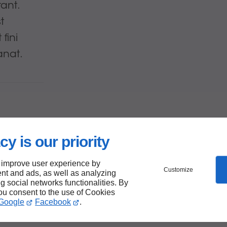
tant.
t
fini
anat.
cy is our priority
 improve user experience by
ant
Customize
nt and ads, as well as analyzing
ng social networks functionalities. By
you consent to the use of Cookies
Google
Facebook
.
pose