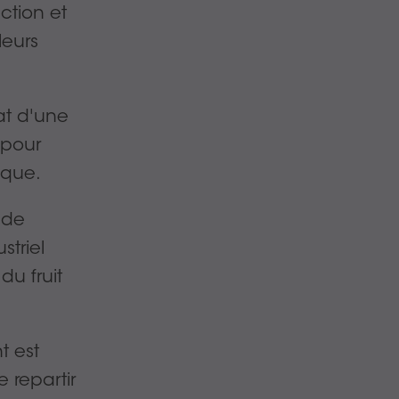
ction et
leurs
at d'une
s pour
ique.
 de
striel
du fruit
t est
 repartir