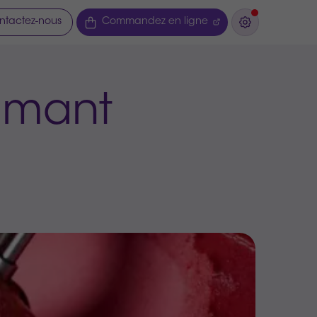
ntactez-nous
Commandez en ligne
iamant